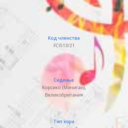
_
Код членства
FCI513/21
Сиденье
Корсико (Мичиган),
Великобритания
Тип хора