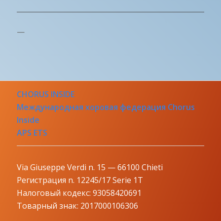
—
CHORUS INSIDE
Международная хоровая федерация Chorus
Inside
APS ETS
Via Giuseppe Verdi n. 15 — 66100 Chieti
Регистрация n. 12245/17 Serie 1T
Налоговый кодекс: 93058420691
Товарный знак: 2017000106306