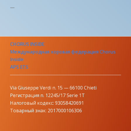
—
CHORUS INSIDE
Международная хоровая федерация Chorus
Inside
APS ETS
Via Giuseppe Verdi n. 15 — 66100 Chieti
Регистрация n. 12245/17 Serie 1T
Налоговый кодекс: 93058420691
Товарный знак: 2017000106306