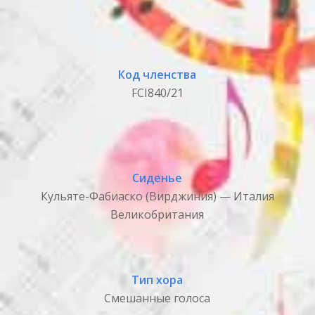
Код членства
FCI840/21
Сиденье
Кульяте-Фабиаско (Вирджиния) — Италия
Великобритания
Тип хора
Смешанные голоса