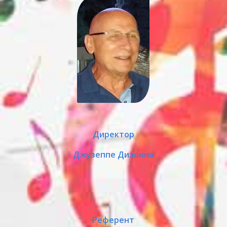
Директор
Джузеппе Дизонно
Референт