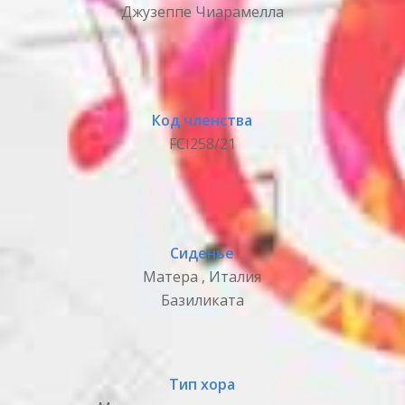
Джузеппе Чиарамелла
Код членства
FCI258/21
Сиденье
Матера , Италия
Базиликата
Тип хора