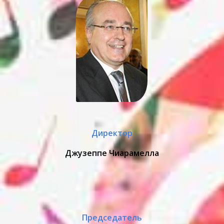
Директор
Джузеппе Чиарамелла
Председатель