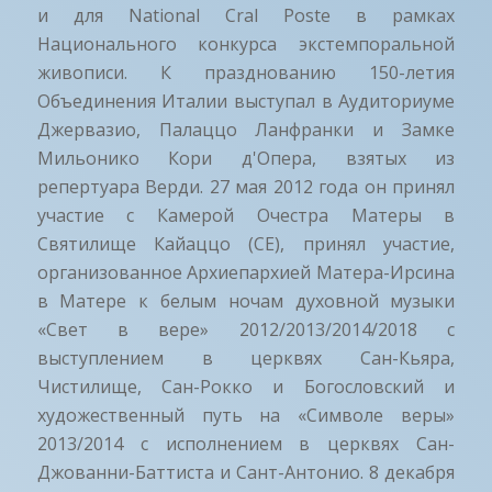
и для National Cral Poste в рамках
Национального конкурса экстемпоральной
живописи. К празднованию 150-летия
Объединения Италии выступал в Аудиториуме
Джервазио, Палаццо Ланфранки и Замке
Мильонико Кори д'Опера, взятых из
репертуара Верди. 27 мая 2012 года он принял
участие с Камерой Очестра Матеры в
Святилище Кайаццо (CE), принял участие,
организованное Архиепархией Матера-Ирсина
в Матере к белым ночам духовной музыки
«Свет в вере» 2012/2013/2014/2018 с
выступлением в церквях Сан-Кьяра,
Чистилище, Сан-Рокко и Богословский и
художественный путь на «Символе веры»
2013/2014 с исполнением в церквях Сан-
Джованни-Баттиста и Сант-Антонио. 8 декабря