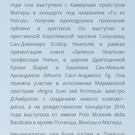
года она выступила с Камерным оркестром
Матеры в концерте под названием «Tu es
Petrus», получив единодушное признание
публики и критиков. Он выступал в
престижной Королевской часовне Сокровищ
Сан-Дженнаро (Собор Неаполя) в рамках
презентации книги «Записки Неаполя»
профессора Нильо, в церкви Драгоценной
Крови (Бари) и базилике Сан-Микеле
Арканджело (Монте Сант-Анджело) Fg. Она
приняла участие в исполнении Марианской
оратории «Nigra Sum sed formosa» маэстро
Д'Амбросио с созданием живого компакт-
диска, а на рождественских концертах 2016
года выступала от имени Polo Museale della
Basilicata в музеях Потенцы, Венозы и Матеры.
Неоднократно она была гостем в Палаццо