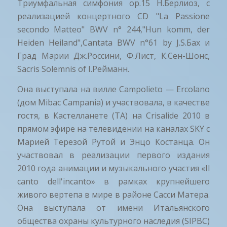
Триумфальная симфония op.15 H.Берлиоз, с
реализацией концертного CD "La Passione
secondo Matteo" BWV n° 244,"Hun komm, der
Heiden Heiland",Cantata BWV n°61 by J.S.Бах и
Град Марии Дж.Россини, Ф.Лист, К.Сен-Шонс,
Sacris Solemnis of I.Рейманн.
Она выступала на вилле Campolieto — Ercolano
(дом Mibac Campania) и участвовала, в качестве
гостя, в Кастелланете (TA) на Crisalide 2010 в
прямом эфире на телевидении на каналах SKY с
Марией Терезой Рутой и Энцо Костанца. Он
участвовал в реализации первого издания
2010 года анимации и музыкального участия «Il
canto dell'incanto» в рамках крупнейшего
живого вертепа в мире в районе Сасси Матера.
Она выступала от имени Итальянского
общества охраны культурного наследия (SIPBC)