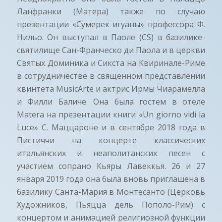
Ланфранки (Матера) также по случаю
презентации «Сумерек игуаны» профессора Ф.
Нильо. Он выступал в Паоле (CS) в базилике-
святилище Сан-Франческо ди Паола и в церкви
Святых Доминика и Сикста на Квиринале-Риме
в сотрудничестве в священном представлении
квинтета MusicArte и актрис Ирмы Чиарамелла
и Филли Баличе. Она была гостем в отеле
Matera на презентации книги «Un giorno vidi la
Luce» С. Маццароне и в сентябре 2018 года в
Пистиччи на концерте классических
итальянских и неаполитанских песен с
участием сопрано Кьяры Лавеккья. 26 и 27
января 2019 года она была вновь приглашена в
базилику Санта-Мария в Монтесанто (Церковь
Художников, Пьяцца дель Пополо-Рим) с
концертом и анимацией религиозной функции