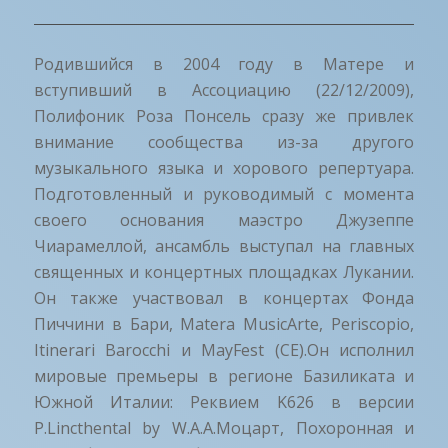
Родившийся в 2004 году в Матере и
вступивший в Ассоциацию (22/12/2009),
Полифоник Роза Понсель сразу же привлек
внимание сообщества из-за другого
музыкального языка и хорового репертуара.
Подготовленный и руководимый с момента
своего основания маэстро Джузеппе
Чиарамеллой, ансамбль выступал на главных
священных и концертных площадках Лукании.
Он также участвовал в концертах Фонда
Пиччини в Бари, Matera MusicArte, Periscopio,
Itinerari Barocchi и MayFest (CE).Он исполнил
мировые премьеры в регионе Базиликата и
Южной Италии: Реквием K626 в версии
P.Lincthental by W.А.А.Моцарт, Похоронная и