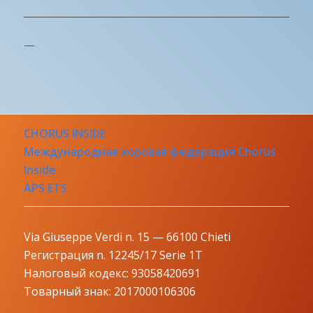
—
CHORUS INSIDE
Международная хоровая федерация Chorus
Inside
APS ETS
Via Giuseppe Verdi n. 15 — 66100 Chieti
Регистрация n. 12245/17 Serie 1T
Налоговый кодекс: 93058420691
Товарный знак: 2017000106306