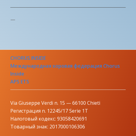
—
CHORUS INSIDE
Международная хоровая федерация Chorus
Inside
APS ETS
Via Giuseppe Verdi n. 15 — 66100 Chieti
Регистрация n. 12245/17 Serie 1T
Налоговый кодекс: 93058420691
Товарный знак: 2017000106306