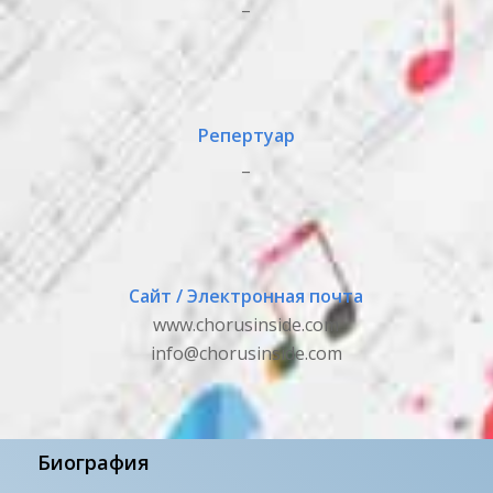
_
Репертуар
_
Сайт / Электронная почта
www.chorusinside.com
info@chorusinside.com
Биография