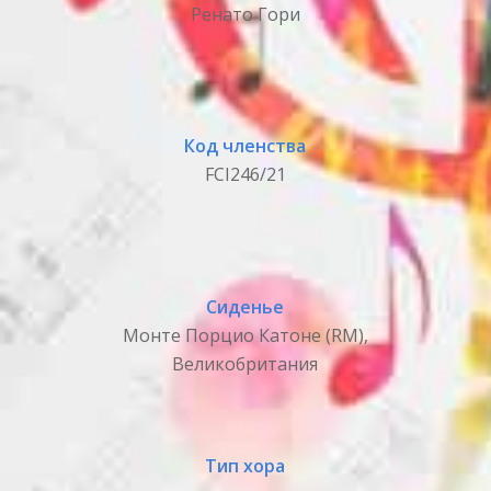
Ренато Гори
Код членства
FCI246/21
Сиденье
Монте Порцио Катоне (RM),
Великобритания
Тип хора