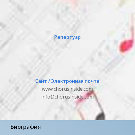
_
Репертуар
_
Сайт / Электронная почта
www.chorusinside.com
info@chorusinside.com
Биография