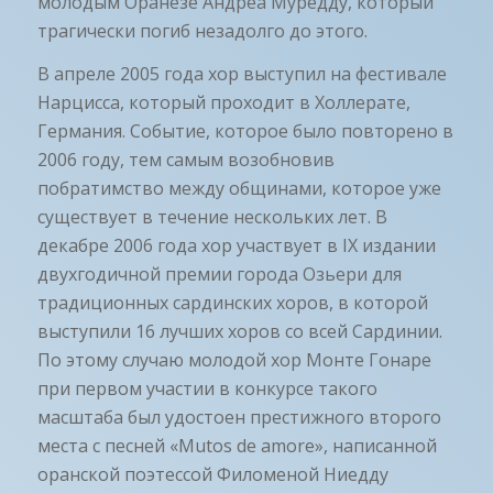
молодым Оранезе Андреа Муредду, который
трагически погиб незадолго до этого.
В апреле 2005 года хор выступил на фестивале
Нарцисса, который проходит в Холлерате,
Германия. Событие, которое было повторено в
2006 году, тем самым возобновив
побратимство между общинами, которое уже
существует в течение нескольких лет. В
декабре 2006 года хор участвует в IX издании
двухгодичной премии города Озьери для
традиционных сардинских хоров, в которой
выступили 16 лучших хоров со всей Сардинии.
По этому случаю молодой хор Монте Гонаре
при первом участии в конкурсе такого
масштаба был удостоен престижного второго
места с песней «Mutos de amore», написанной
оранской поэтессой Филоменой Ниедду