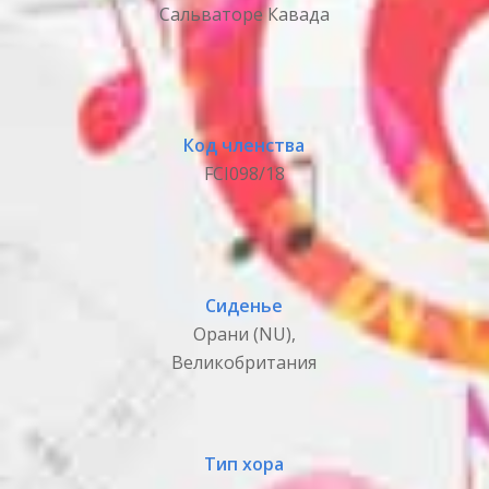
Сальваторе Кавада
Код членства
FCI098/18
Сиденье
Орани (NU),
Великобритания
Тип хора