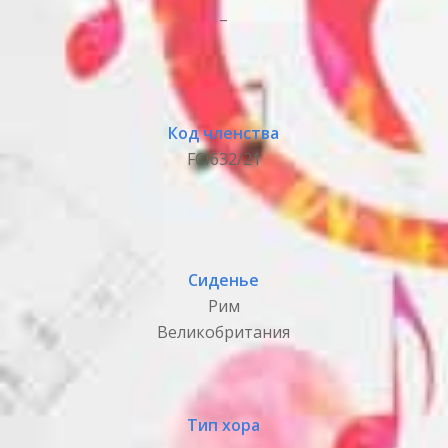
_
Код членства
FCI632/21
Сиденье
Рим
Великобритания
Тип хора