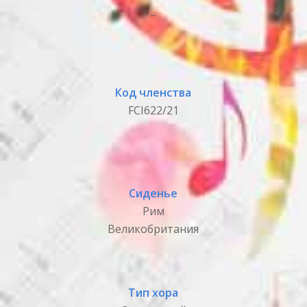
_
Код членства
FCI622/21
Сиденье
Рим
Великобритания
Тип хора