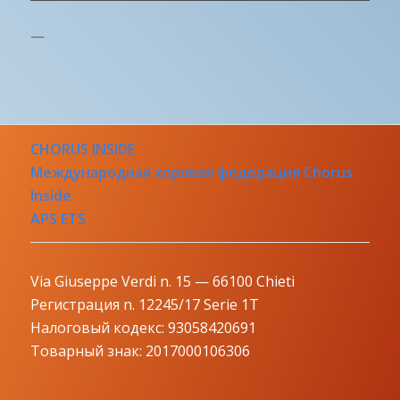
—
CHORUS INSIDE
Международная хоровая федерация Chorus
Inside
APS ETS
Via Giuseppe Verdi n. 15 — 66100 Chieti
Регистрация n. 12245/17 Serie 1T
Налоговый кодекс: 93058420691
Товарный знак: 2017000106306