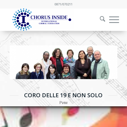
0871/070211
CORO DELLE 19 E NON SOLO
Рим