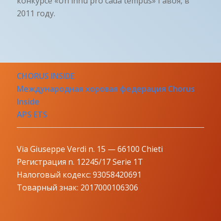
конкурсе «Un innu pro cada tempus» Гавоя, в
2011 году.
CHORUS INSIDE
Международная хоровая федерация Chorus
Inside
APS ETS
Via Giuseppe Verdi n. 15 — 66100 Chieti
Регистрация n. 12245/17 Serie 1T
Налоговый кодекс: 93058420691
Товарный знак: 2017000106306