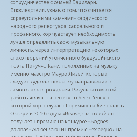
сотрудничестве с семьей Барилари.
Впоследствии, узнав о том, что считается
«краеугольными камнями» сардинского
народного репертуара, сакрального и
профанного, хор чувствует необходимость
лучше определить свою музыкальную
личность, через интерпретацию некоторых
стихотворений утонченного буддузойнского
поэта Пинуччо Кану, положенных на музыку
именно маэстро Мауро Лизей, который
следует художественному направлению с
самого своего рождения. Результатом этой
работы являются песня «Ti cherzo 'ene», с
которой хор получает I премию на биеннале в
Озьери в 2010 году и «Bisos», с которой он
получает I премию на конкурсе «Boghes
galanas» Alà dei sardi и I премию «ex aequo» на