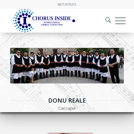
0871/070211
DONU REALE
Сассари