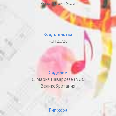
Роза Мария Усаи
Код членства
FCI123/20
Сиденье
С. Мария Наваррезе (NU),
Великобритания
Тип хора