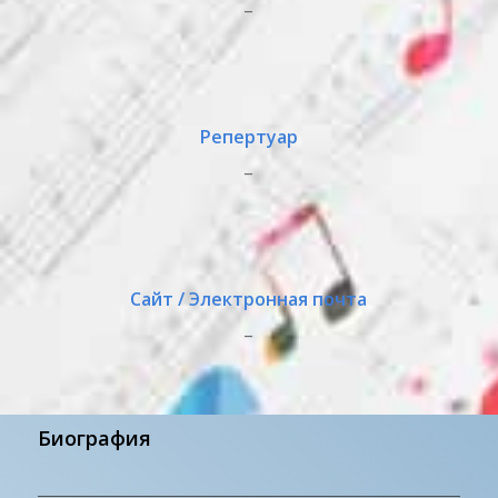
_
Репертуар
_
Сайт / Электронная почта
_
Биография