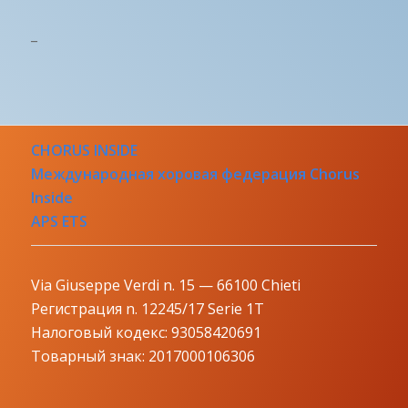
_
CHORUS INSIDE
Международная хоровая федерация Chorus
Inside
APS ETS
Via Giuseppe Verdi n. 15 — 66100 Chieti
Регистрация n. 12245/17 Serie 1T
Налоговый кодекс: 93058420691
Товарный знак: 2017000106306