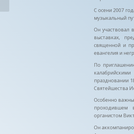
С осени 2007 го
музыкальный пут
Он участвовал 
выставках, пре
священной и пр
евангелия и негр
По приглашению
калабрийским
праздновании 1
Святейшества Ио
Особенно важным
проходившем 
органистом Вик
Он аккомпаниров