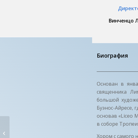
Директ
Винченцо Л
Биография
Основан в янва
священника Ли
большой художе
Буэнос-Айресе, 
основав «Liceo 
в соборе Тропеи
СВЯТОЙ ФРАНЦИСК АССИЗСКИЙ
Хором с самого 
Презиначи (VV) —...