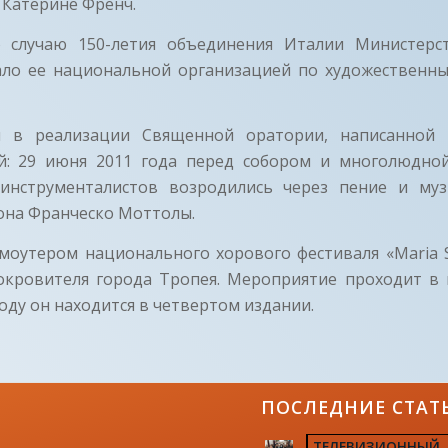
 Катерине Френч.
 случаю 150-летия объединения Италии Министерс
ало ее национальной организацией по художественн
л в реализации Священной оратории, написанной 
й: 29 июня 2011 года перед собором и многолюдн
инструменталистов возродились через пение и муз
она Франческо Моттолы.
моутером национального хорового фестиваля «Maria S
покровителя города Тропея. Мероприятие проходит в 
году он находится в четвертом издании.
ПОСЛЕДНИЕ СТАТ
ТЕЛЕВИЗИОННЫЙ