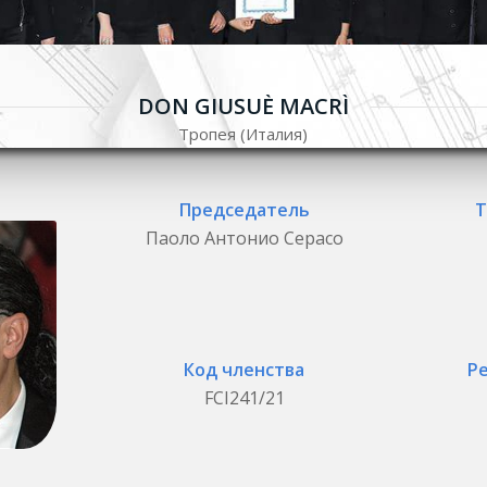
DON GIUSUÈ MACRÌ
Тропея (Италия)
Председатель
Т
Паоло Антонио Серасо
Код членства
Р
FCI241/21