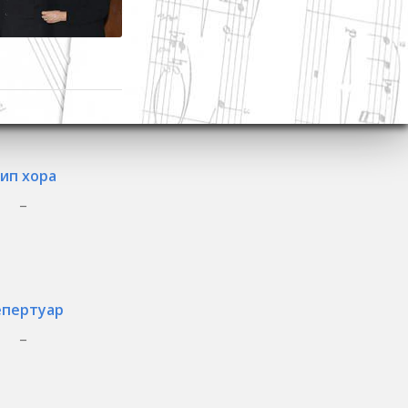
ип хора
_
епертуар
_