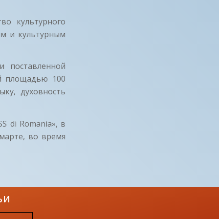
тво культурного
ым и культурным
и поставленной
ой площадью 100
ыку, духовность
S di Romania», в
марте, во время
ЬИ