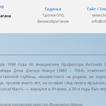
ор
Сиденье
Сайт / Эл
Тропея (VV),
www.ch
агана
Великобритания
info@ch
ре 1998 года по инициативе профессора Антонио 
мбади Дона Джозуэ Макри (1883 – 1964), композит
ственной глубины, неизвестного на родине, но хоро
где, прожив много лет, он оставил след своего музыкаль
Musical Macrì». — вернулся в Италию, в 50-е годы был п
.
начала руководил маэстро Франческо Арена.