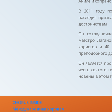
Аниле и сопрано
В 2011 году по
наследия призн
достоинствам.
Он сотруднича
маэстро Лагано
хористов и 40 
преподобного д
Он является про
честь святого 
новены; в этом 
CHORUS INSIDE
Международная хоровая