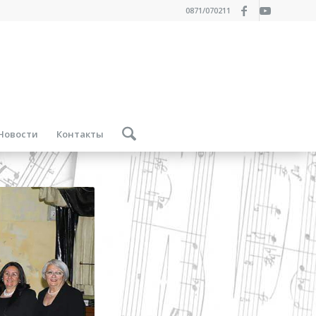
0871/070211
Новости
Контакты