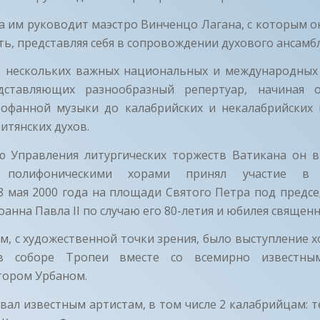
да им руководит маэстро Винченцо Лагана, с которым о
ь, представляя себя в сопровождении духового ансамбл
в нескольких важных национальных и международных
дставляющих разнообразный репертуар, начиная о
офанной музыки до калабрийских и некалабрийских 
итянских духов.
 Управления литургических торжеств Ватикана он в
и полифоническими хорами принял участие в 
8 мая 2000 года на площади Святого Петра под предсе
анна Павла II по случаю его 80-летия и юбилея священн
, с художественной точки зрения, было выступление х
в соборе Тропеи вместе со всемирно известным
тором Урбаном.
ал известным артистам, в том числе 2 калабрийцам: 