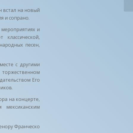
И�
н встал на новый
я и сопрано.
 мероприятиях и
т классической,
народных песен,
месте с другими
торжественном
дательством Его
иков.
ора на концерте,
 мексиканским
тенору Франческо