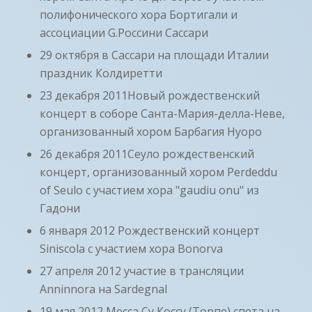
полифонического хора Бортигали и
ассоциации G.Россини Сассари
29 октября в Сассари на площади Италии
праздник Колдиретти
23 декабря 2011Новый рождественский
концерт в соборе Санта-Мария-делла-Неве,
организованный хором Барбагия Нуоро
26 декабря 2011Сеуло рождественский
концерт, организованный хором Perdeddu
of Seulo с участием хора "gaudiu onu" из
Гадони
6 января 2012 Рождественский концерт
Siniscola с участием хора Bonorva
27 апреля 2012 участие в трансляции
Anninnora на Sardegnal
19 мая 2012 Месса Су Коссу (Торпе) спета на