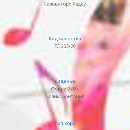
Сальваторе Кадау
Код членства
FCI203/20
Сиденье
Фонни (NU),
Великобритания
Тип хора