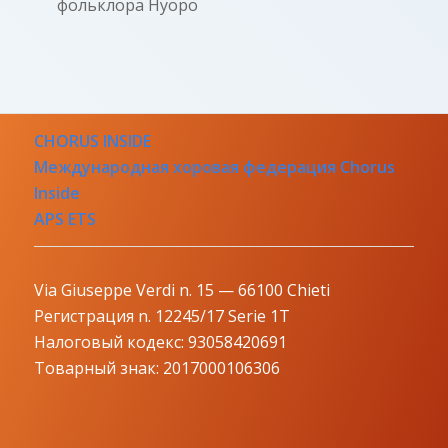
фольклора Нуоро
CHORUS INSIDE
Международная хоровая федерация Chorus
Inside
APS ETS
Via Giuseppe Verdi n. 15 — 66100 Chieti
Регистрация n. 12245/17 Serie 1T
Налоговый кодекс: 93058420691
Товарный знак: 2017000106306