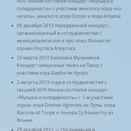
AVIS Фонни состоялся концерт «Музыка и
солидарность» с участием женского хора «su
veranu», женского хора Orosei и хора Arbatax
09 декабря 2012 передвижной концерт,
организованный в сотрудничестве с
муниципалитетом и про-локо Фонни по
случаю Кортеса Апертаса
23 марта 2013 Базилика Мучеников.
Концерт священных песен на Пасху с
участием хора Барбагия Нуоро
2 августа 2013 года в сотрудничестве с
секцией AVIS Фонни состоялся концерт
«Музыка и солидарность» с ·1-м участием
хоров: хора Omines Agrestes из Лулы, хора
Baronia of Torpè и тенора Су Коннотту из
Фонни
29 декабря 2013 — Организация в