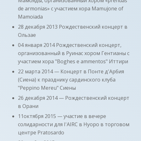
Мамояды, организованный хором «prendas
de armonias» с участием хора Mamujone of
Mamoiada
28 декабря 2013 Рождественский концерт в
Ользае
04 января 2014 Рождественский концерт,
организованный в Руинас хором Гентианы с
участием хора "Boghes e ammentos" Иттири
22 марта 2014 — Концерт в Понте д'Арбия
(Сиена) к празднику сардинского клуба
"Peppino Mereu" Сиены
26 декабря 2014 — Рождественский концерт
в Орани
11октября 2015 — участие в вечере
солидарности для I'AIRC в Нуоро в торговом
центре Pratosardo