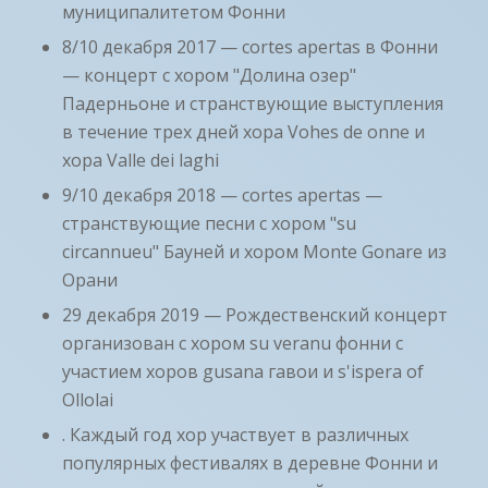
муниципалитетом Фонни
8/10 декабря 2017 — cortes apertas в Фонни
— концерт с хором "Долина озер"
Падерньоне и странствующие выступления
в течение трех дней хора Vohes de onne и
хора Valle dei laghi
9/10 декабря 2018 — cortes apertas —
странствующие песни с хором "su
circannueu" Бауней и хором Monte Gonare из
Орани
29 декабря 2019 — Рождественский концерт
организован с хором su veranu фонни с
участием хоров gusana гавои и s'ispera of
Ollolai
. Каждый год хор участвует в различных
популярных фестивалях в деревне Фонни и