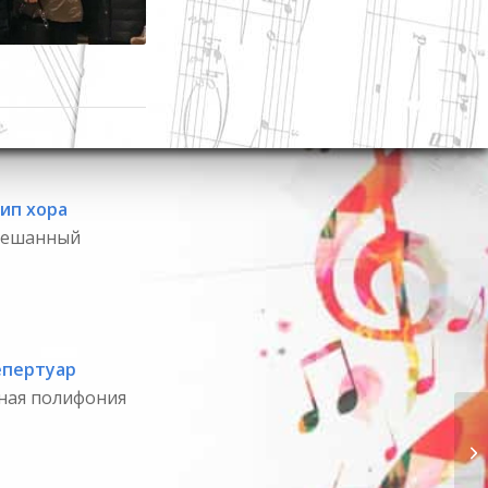
ип хора
ешанный
епертуар
ная полифония
ВС