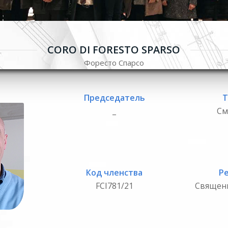
CORO DI FORESTO SPARSO
Форесто Спарсо
Председатель
Т
_
См
Код членства
Р
FCI781/21
Священ