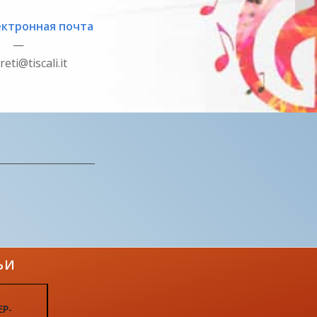
ектронная почта
—
freti@tiscali.it
ЬИ
ЕР-