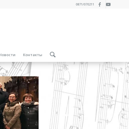
0871/070211
Новости
Контакты