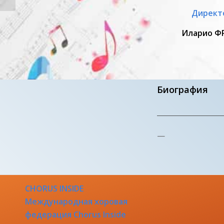
Директ
Иларио Ф
Биография
—
CHORUS INSIDE
Международная хоровая
федерация Chorus Inside