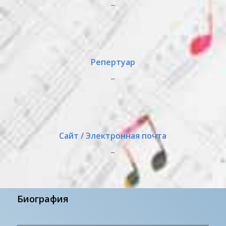
_
Репертуар
_
Сайт / Электронная почта
_
Биография