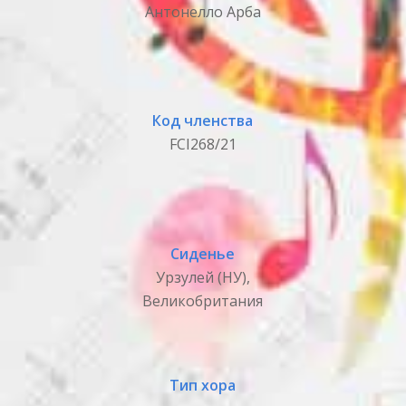
Антонелло Арба
Код членства
FCI268/21
Сиденье
Урзулей (НУ),
Великобритания
Тип хора