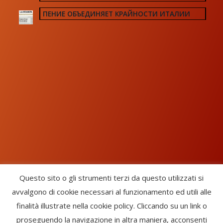
ПЕНИЕ ОБЪЕДИНЯЕТ КРАЙНОСТИ ИТАЛИИ
Questo sito o gli strumenti terzi da questo utilizzati si
avvalgono di cookie necessari al funzionamento ed utili alle
Chorus Inside - International Choral Federation - APS Ente Terzo
finalità illustrate nella cookie policy. Cliccando su un link o
Settore · CF: 93058420691
proseguendo la navigazione in altra maniera, acconsenti