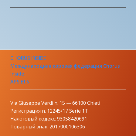
—
CHORUS INSIDE
Международная хоровая федерация Chorus
Inside
APS ETS
Via Giuseppe Verdi n. 15 — 66100 Chieti
Регистрация n. 12245/17 Serie 1T
Налоговый кодекс: 93058420691
Товарный знак: 2017000106306