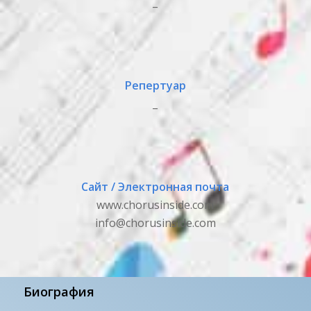
_
Репертуар
_
Сайт / Электронная почта
www.chorusinside.com
info@chorusinside.com
Биография