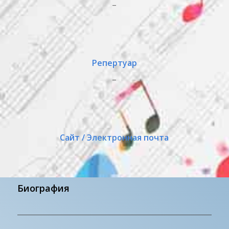
_
Репертуар
_
Сайт / Электронная почта
Биография