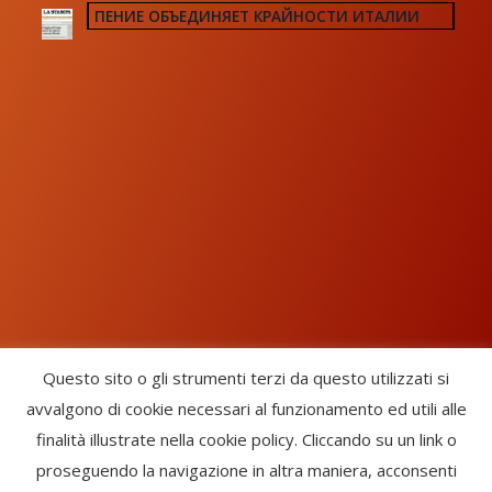
ПЕНИЕ ОБЪЕДИНЯЕТ КРАЙНОСТИ ИТАЛИИ
Questo sito o gli strumenti terzi da questo utilizzati si
avvalgono di cookie necessari al funzionamento ed utili alle
Chorus Inside - International Choral Federation - APS Ente Terzo
finalità illustrate nella cookie policy. Cliccando su un link o
Settore · CF: 93058420691
proseguendo la navigazione in altra maniera, acconsenti
CHORUS INSIDE ® TRADE MARK (Marchio Registrato codice: