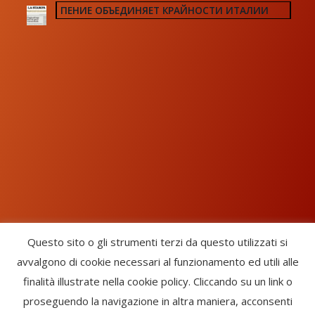
ПЕНИЕ ОБЪЕДИНЯЕТ КРАЙНОСТИ ИТАЛИИ
Questo sito o gli strumenti terzi da questo utilizzati si
avvalgono di cookie necessari al funzionamento ed utili alle
Chorus Inside - International Choral Federation - APS Ente Terzo
finalità illustrate nella cookie policy. Cliccando su un link o
Settore · CF: 93058420691
proseguendo la navigazione in altra maniera, acconsenti
CHORUS INSIDE ® TRADE MARK (Marchio Registrato codice: