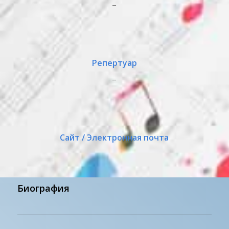
_
Репертуар
_
Сайт / Электронная почта
Биография