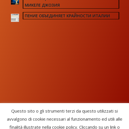
МИКЕЛЕ ДЖОЗИЯ
ПЕНИЕ ОБЪЕДИНЯЕТ КРАЙНОСТИ ИТАЛИИ
Questo sito o gli strumenti terzi da questo utilizzati si
avvalgono di cookie necessari al funzionamento ed utili alle
Chorus Inside - International Choral Federation - APS Ente Terzo
finalità illustrate nella cookie policy. Cliccando su un link o