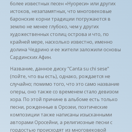
более известных песен «Нуореси» или других
истоков, незапамятных, что многовековые
баронские корни традиции погружаются в
землю не менее глубоко, чем у других
художественных столиц острова и что, по
крайней мере, насколько известно, именно
долина Чедрино и ее жители заложили основы
Сардинских Афин.
Название, данное диску "Canta su chi sese"
(пойте, что вы есть), однако, рождается не
случайно; помимо того, что это само название
оперы, оно также со временем стало девизом
хора. По этой причине в альбоме есть только
песни, рожденные в Орозеи, поэтические
композиции также написаны изысканными
авторами Оросейни, а религиозные песни с
гордостью происходят из многовековой