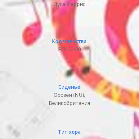
Лука Фаррис
Код членства
FCI132/20
Сиденье
Орозеи (NU),
Великобритания
Тип хора