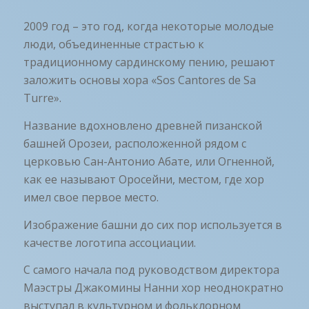
2009 год – это год, когда некоторые молодые
люди, объединенные страстью к
традиционному сардинскому пению, решают
заложить основы хора «Sos Cantores de Sa
Turre».
Название вдохновлено древней пизанской
башней Орозеи, расположенной рядом с
церковью Сан-Антонио Абате, или Огненной,
как ее называют Оросейни, местом, где хор
имел свое первое место.
Изображение башни до сих пор используется в
качестве логотипа ассоциации.
С самого начала под руководством директора
Маэстры Джакомины Нанни хор неоднократно
выступал в культурном и фольклорном