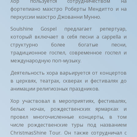
Хор пользуется сотрудничеством на
фортепиано маэстро Роберты Мендитто и на
перкуссии маэстро Джованни Мунно.
Soulshine Gospel предлагает репертуар,
который включает в себя песни a cappella и
структурно более богатые песни,
традиционное госпел, современное госпел и
международную поп-музыку.
Деятельность хора варьируется от концертов
в церквях, театрах, скверах и фестивалях до
анимации религиозных праздников.
Хор участвовал в мероприятиях, фестивалях,
белых ночах, рождественских ярмарках и
провел многочисленные концерты, в том
числе рождественские туры под названием
ChristmasShine Tour. Он также сотрудничал с