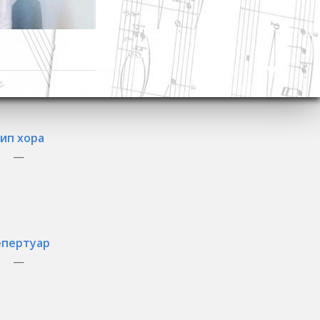
ип хора
—
епертуар
—