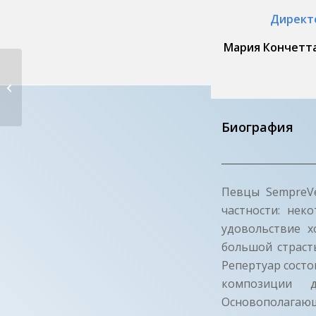
Директ
Мария Кончетта
ЙОХАННЕС ОБАДИЯОппидо
Лукано (PZ) — Ита�...
Биография
Певцы SempreVe
частности: нек
удовольствие х
большой страст
Репертуар состо
композиции 
Основополагающ