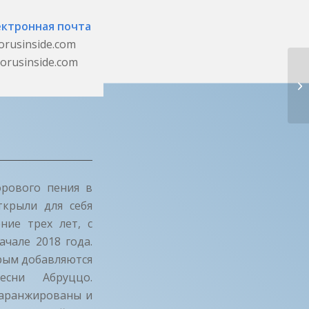
ектронная почта
orusinside.com
orusinside.com
О
де
орового пения в
ткрыли для себя
ние трех лет, с
чале 2018 года.
орым добавляются
сни Абруццо.
 аранжированы и