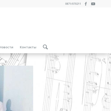
0871/070211
Новости
Контакты