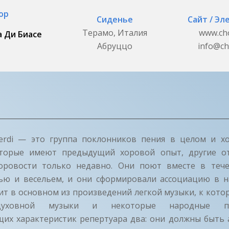
ор
Сиденье
Сайт / Эл
Терамо, Италия
www.ch
 Ди Биасе
Абруццо
info@ch
rdi — это группа поклонников пения в целом и х
оторые имеют предыдущий хоровой опыт, другие о
оровости только недавно. Они поют вместе в тече
ью и весельем, и они сформировали ассоциацию в на
ит в основном из произведений легкой музыки, к кот
духовной музыки и некоторые народные пе
их характеристик репертуара два: они должны быть