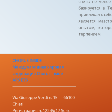
спеты не менее
базируется в Т
привлекал к себ
является маэс
опытом, котор
терпением.
CHORUS INSIDE
Международная хоровая
федерация Chorus Inside
APS ETS
Via Giuseppe Verdi n. 15 — 66100
Chieti
Регистрация n. 12245/17 Serie