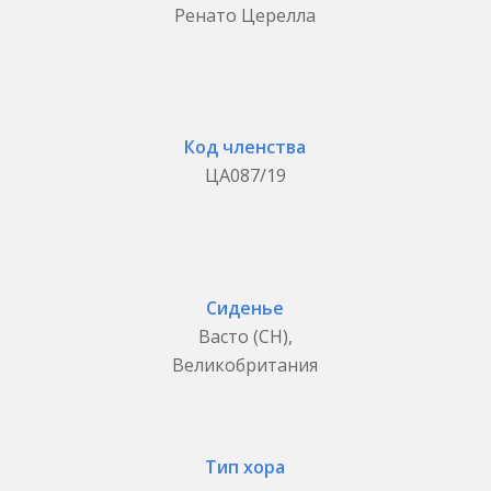
Ренато Церелла
Код членства
ЦА087/19
Сиденье
Васто (CH),
Великобритания
Тип хора