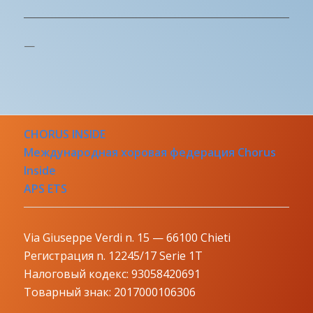
—
CHORUS INSIDE
Международная хоровая федерация Chorus
Inside
APS ETS
Via Giuseppe Verdi n. 15 — 66100 Chieti
Регистрация n. 12245/17 Serie 1T
Налоговый кодекс: 93058420691
Товарный знак: 2017000106306