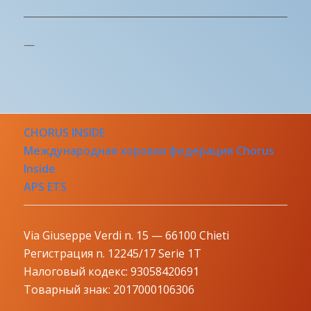
—
CHORUS INSIDE
Международная хоровая федерация Chorus
Inside
APS ETS
Via Giuseppe Verdi n. 15 — 66100 Chieti
Регистрация n. 12245/17 Serie 1T
Налоговый кодекс: 93058420691
Товарный знак: 2017000106306