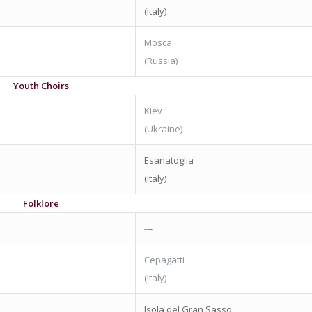
(Italy)
Mosca
(Russia)
Youth Choirs
Kiev
(Ukraine)
Esanatoglia
(Italy)
Folklore
---
Cepagatti
(Italy)
Isola del Gran Sasso