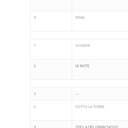
9
FENIX
1
VOGNYK
2
LE NOTE
1
---
2
SOTTO LA TORRE
3
STELLA DEL GRAN SASSO