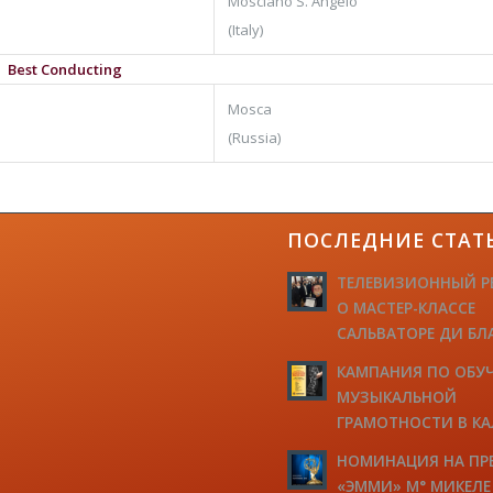
Mosciano S. Angelo
(Italy)
Best Conducting
Mosca
(Russia)
ПОСЛЕДНИЕ СТАТ
ТЕЛЕВИЗИОННЫЙ Р
О МАСТЕР-КЛАССЕ
САЛЬВАТОРЕ ДИ БЛ
КАМПАНИЯ ПО ОБУ
МУЗЫКАЛЬНОЙ
ГРАМОТНОСТИ В К
НОМИНАЦИЯ НА П
«ЭММИ» М° МИКЕЛ