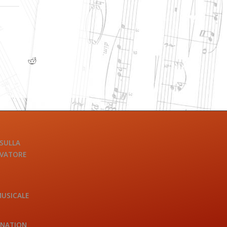
 SULLA
LVATORE
MUSICALE
INATION