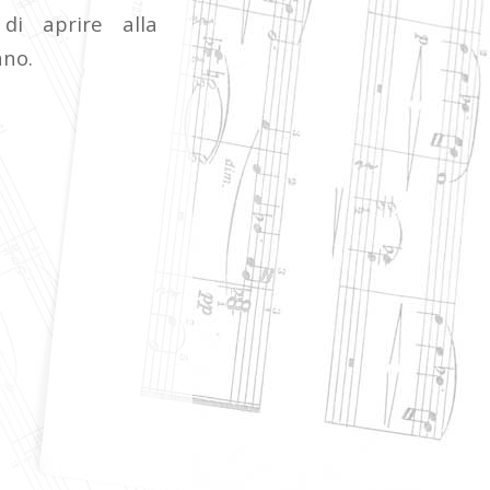
di aprire alla
ano.