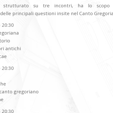
 strutturato su tre incontri, ha lo scopo 
elle principali questioni insite nel Canto Gregori
 20:30
egoriana
torio
ri antichi
cae
 20:30
che
canto gregoriano
me
 20:30