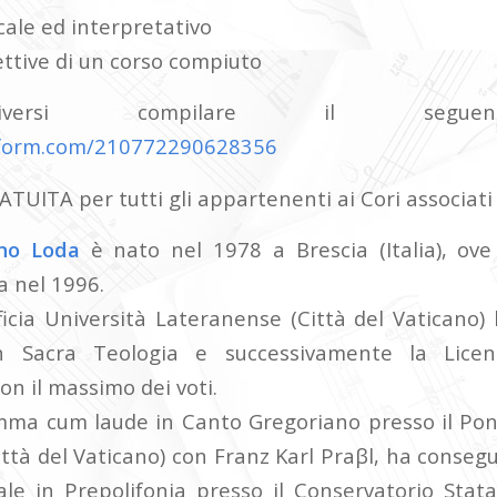
cale ed interpretativo
ttive di un corso compiuto
iversi compilare il segue
otform.com/210772290628356
RATUITA per tutti gli appartenenti ai Cori associat
no Loda
è nato nel 1978 a Brescia (Italia), ove
a nel 1996.
ficia Università Lateranense (Città del Vaticano) 
in Sacra Teologia e successivamente la Lice
n il massimo dei voti.
ma cum laude in Canto Gregoriano presso il Pontif
ttà del Vaticano) con Franz Karl Praβl, ha consegu
le in Prepolifonia presso il Conservatorio Stata