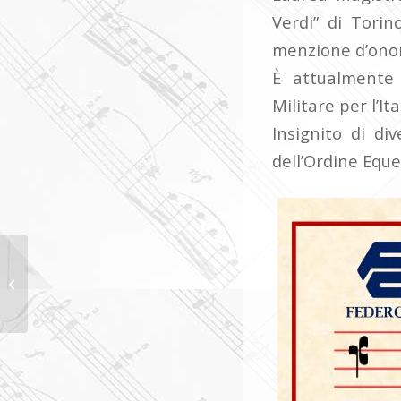
Verdi” di Torin
menzione d’ono
È attualmente 
Militare per l’I
Insignito di di
dell’Ordine Equ
XXI concorso
nazionale di musica
vocale e strumentale
“Gavino Gabriel”