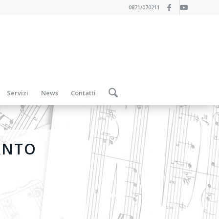
0871/070211
Servizi
News
Contatti
ANTO