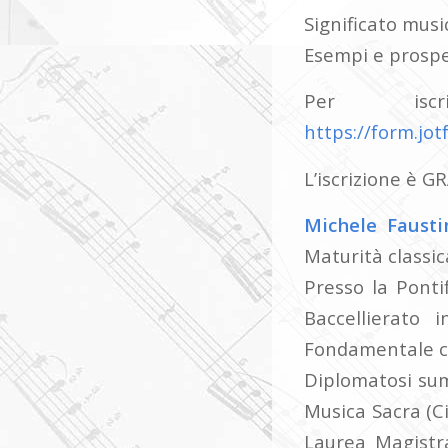
Significato musi
Esempi e prospe
Per iscr
https://form.j
L’iscrizione è G
Michele Fausti
Maturità classic
Presso la Ponti
Baccellierato 
Fondamentale co
Diplomatosi sum
Musica Sacra (Ci
Laurea Magistra