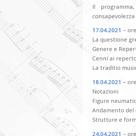
Il programma,
consapevolezza d
17.04.2021
– ore
La questione gr
Genere e Reper
Cenni ai reperto
La traditio musi
18.04.2021
– ore
Notazioni
Figure neumati
Andamento del 
Strutture e for
24.04.2021
– ore