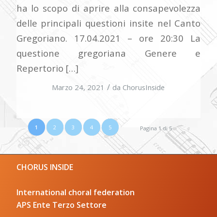
ha lo scopo di aprire alla consapevolezza
delle principali questioni insite nel Canto
Gregoriano. 17.04.2021 – ore 20:30 La
questione gregoriana Genere e
Repertorio […]
/
Marzo 24, 2021
da
ChorusInside
1
2
3
4
5
Pagina 1 di 5
CHORUS INSIDE
International choral federation
APS Ente Terzo Settore