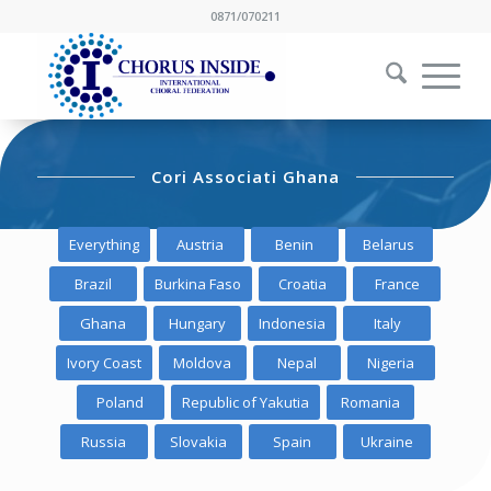
0871/070211
Cori Associati Ghana
Everything
Austria
Benin
Belarus
Brazil
Burkina Faso
Croatia
France
Ghana
Hungary
Indonesia
Italy
Ivory Coast
Moldova
Nepal
Nigeria
Poland
Republic of Yakutia
Romania
Russia
Slovakia
Spain
Ukraine