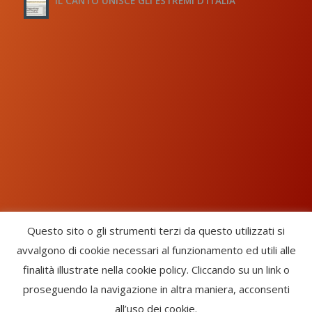
IL CANTO UNISCE GLI ESTREMI D’ITALIA
Questo sito o gli strumenti terzi da questo utilizzati si
avvalgono di cookie necessari al funzionamento ed utili alle
Chorus Inside - International Choral Federation - APS Ente Terzo
finalità illustrate nella cookie policy. Cliccando su un link o
Settore · CF: 93058420691
proseguendo la navigazione in altra maniera, acconsenti
CHORUS INSIDE ® TRADE MARK (Marchio Registrato codice:
all’uso dei cookie.