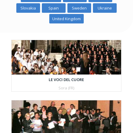
Slovakia
Spain
Sweden
Ukraine
United Kingdom
LE VOCI DEL CUORE
Sora (FR)