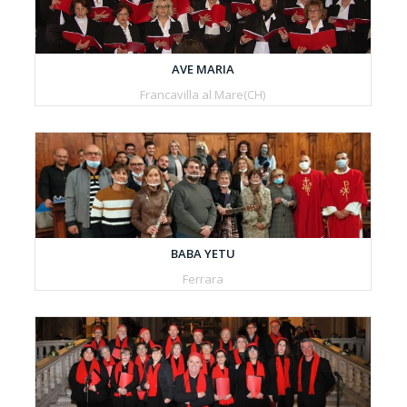
AVE MARIA
Francavilla al Mare(CH)
BABA YETU
Ferrara