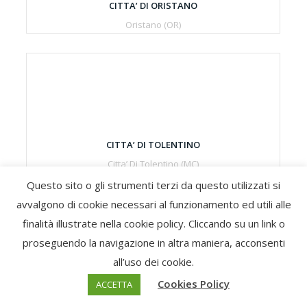
CITTA’ DI ORISTANO
Oristano (OR)
CITTA’ DI TOLENTINO
Citta’ Di Tolentino (MC)
Questo sito o gli strumenti terzi da questo utilizzati si
avvalgono di cookie necessari al funzionamento ed utili alle
finalità illustrate nella cookie policy. Cliccando su un link o
proseguendo la navigazione in altra maniera, acconsenti
all’uso dei cookie.
Cookies Policy
CITTA’ DI VILLA S. GIOVANNI
ACCETTA
Villa S. Giovanni (RC)