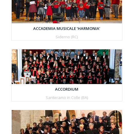
ACCADEMIA MUSICALE ‘HARMONIA’
Siderno (RC)
ACCORDIUM
Santeramo in Colle (BA)