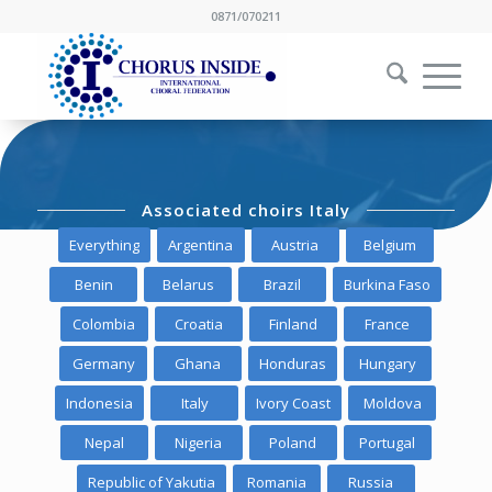
0871/070211
Associated choirs Italy
Everything
Argentina
Austria
Belgium
Benin
Belarus
Brazil
Burkina Faso
Colombia
Croatia
Finland
France
Germany
Ghana
Honduras
Hungary
Indonesia
Italy
Ivory Coast
Moldova
Nepal
Nigeria
Poland
Portugal
Republic of Yakutia
Romania
Russia