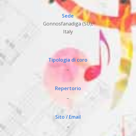
Sede
Gonnosfanadiga (SU),
Italy
Tipologia di coro
_
Repertorio
_
Sito / Email
_