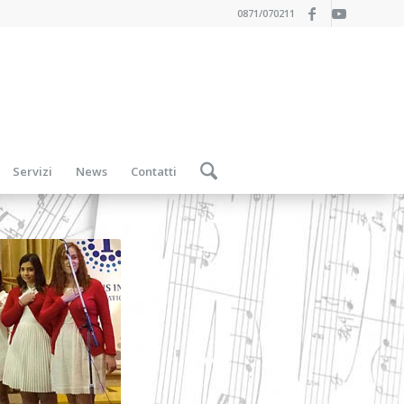
0871/070211
Servizi
News
Contatti