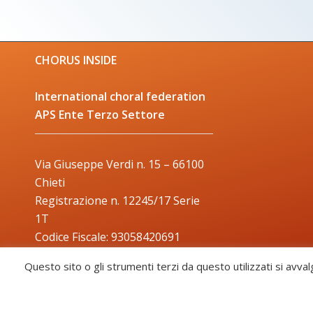
CHORUS INSIDE
International choral federation
APS Ente Terzo Settore
Via Giuseppe Verdi n. 15 – 66100
Chieti
Registrazione n. 12245/17 Serie
1T
Codice Fiscale: 93058420691
Trade Mark: 2017000106306
Questo sito o gli strumenti terzi da questo utilizzati si avval
Chorus Inside - International Choral Federation - APS Ente Terzo Settore ·
CHORUS INSIDE ® TRADE MARK (Marchio Registrato codice: 2017000106306)