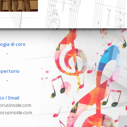
ogia di coro
_
pertorio
_
to / Email
orusinside.com
orusinside.com