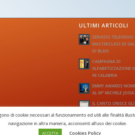
ULTIMI ARTICOLI
SERVIZIO TELEVISIVO
MASTERCLASS DI SA
DI BLASI
CAMPAGNA DI
ALFABETIZZAZIONE 
IN CALABRIA
EMMY AWARDS NOM
AL M° MICHELE JOSIA
IL CANTO UNISCE GLI
D’ITALIA
gono di cookie necessari al funzionamento ed utili alle finalità illus
navigazione in altra maniera, acconsenti all’uso dei cookie.
 CF: 93058420691
Cookies Policy
ACCETTA
 -
Enfold Theme by Kriesi