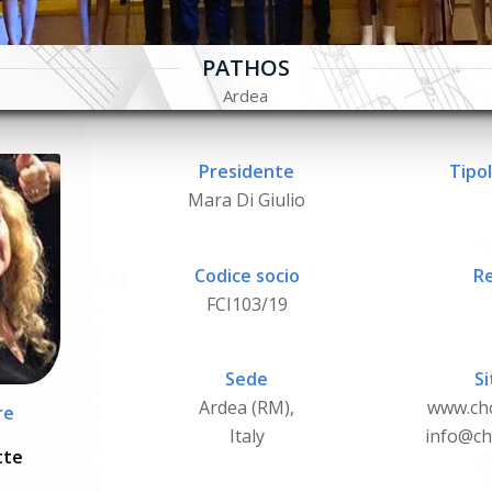
PATHOS
Ardea
Presidente
Tipol
Mara Di Giulio
Codice socio
Re
FCI103/19
Sede
Si
Ardea (RM),
www.ch
re
Italy
info@ch
tte