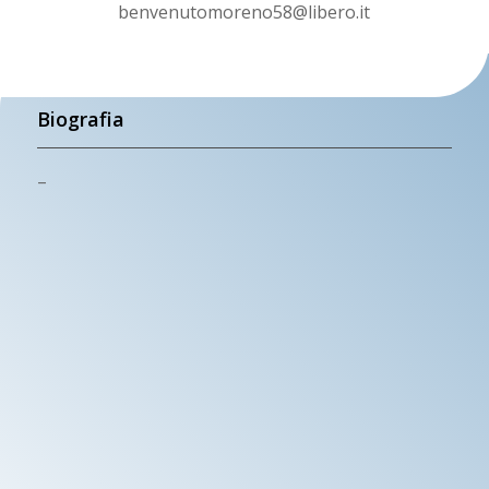
benvenutomoreno58@libero.it
Biografia
–