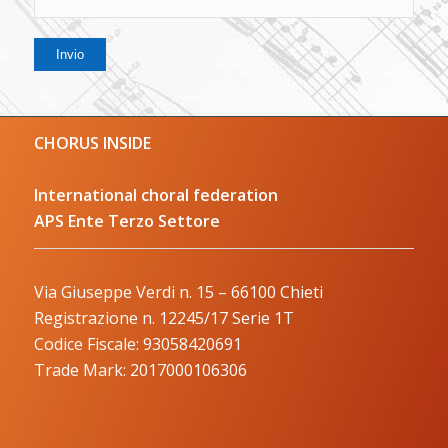
CHORUS INSIDE
International choral federation
APS Ente Terzo Settore
Via Giuseppe Verdi n. 15 – 66100 Chieti
Registrazione n. 12245/17 Serie 1T
Codice Fiscale: 93058420691
Trade Mark: 2017000106306