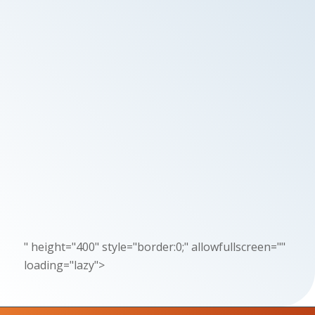
" height="400" style="border:0;" allowfullscreen=""
loading="lazy">