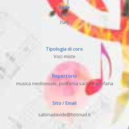
Sede
Chieti
Italy
Tipologia di coro
Voci miste
Repertorio
musica medioevale, polifonia sacra e profana
Sito / Email
sabinadavide@hotmail.it