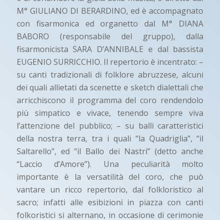
M° GIULIANO DI BERARDINO, ed è accompagnato
con fisarmonica ed organetto dal M° DIANA
BABORO (responsabile del gruppo), dalla
fisarmonicista SARA D’ANNIBALE e dal bassista
EUGENIO SURRICCHIO. Il repertorio è incentrato: –
su canti tradizionali di folklore abruzzese, alcuni
dei quali allietati da scenette e sketch dialettali che
arricchiscono il programma del coro rendendolo
più simpatico e vivace, tenendo sempre viva
l’attenzione del pubblico; – su balli caratteristici
della nostra terra, tra i quali “la Quadriglia”, “il
Saltarello”, ed “il Ballo dei Nastri” (detto anche
“Laccio d’Amore”). Una peculiarità molto
importante è la versatilità del coro, che può
vantare un ricco repertorio, dal folkloristico al
sacro; infatti alle esibizioni in piazza con canti
folkoristici si alternano, in occasione di cerimonie