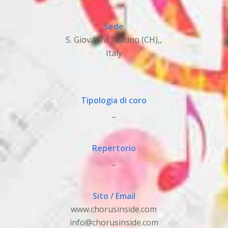
Sede
S. Giovanni Teatino (CH),,
Italy
Tipologia di coro
_
Repertorio
_
Sito / Email
www.chorusinside.com
info@chorusinside.com