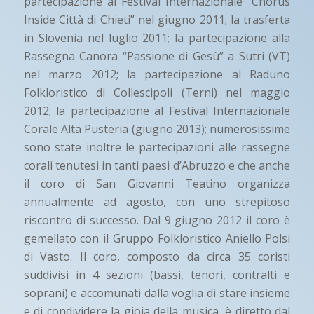
partecipazione al Festival Internazionale “Chorus
Inside Città di Chieti” nel giugno 2011; la trasferta
in Slovenia nel luglio 2011; la partecipazione alla
Rassegna Canora “Passione di Gesù” a Sutri (VT)
nel marzo 2012; la partecipazione al Raduno
Folkloristico di Collescipoli (Terni) nel maggio
2012; la partecipazione al Festival Internazionale
Corale Alta Pusteria (giugno 2013); numerosissime
sono state inoltre le partecipazioni alle rassegne
corali tenutesi in tanti paesi d’Abruzzo e che anche
il coro di San Giovanni Teatino organizza
annualmente ad agosto, con uno strepitoso
riscontro di successo. Dal 9 giugno 2012 il coro è
gemellato con il Gruppo Folkloristico Aniello Polsi
di Vasto. Il coro, composto da circa 35 coristi
suddivisi in 4 sezioni (bassi, tenori, contralti e
soprani) e accomunati dalla voglia di stare insieme
e di condividere la gioia della musica, è diretto dal