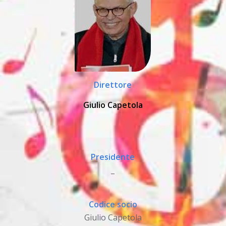
Direttore
Giulio Capetola
Presidente
_
Codice socio
Giulio Capetola