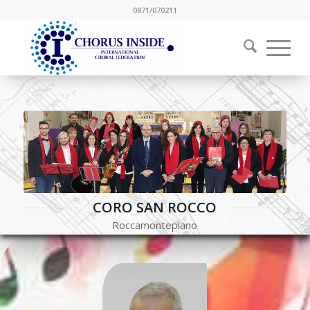
0871/070211
CORO SAN ROCCO
Roccamontepiano