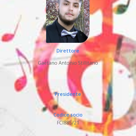
Direttore
Gaetano Antonio Stillitano
Presidente
Codice socio
FCI885/21