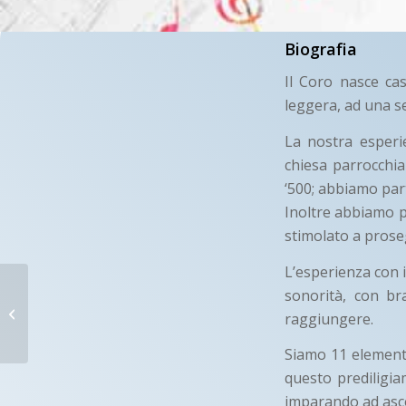
Biografia
Il Coro nasce ca
leggera, ad una se
La nostra esperie
chiesa parrocchial
‘500; abbiamo part
Inoltre abbiamo pa
stimolato a prose
L’esperienza con i
SCHOLA
sonorità, con br
CANTORUM
PORTA FIDEI
raggiungere.
Siamo 11 elementi
S. Giovanni in Fiore
questo prediligia
(CS)
imparando ad asco