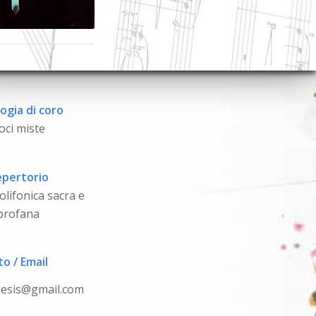
ogia di coro
oci miste
pertorio
lifonica sacra e
profana
to / Email
diesis@gmail.com