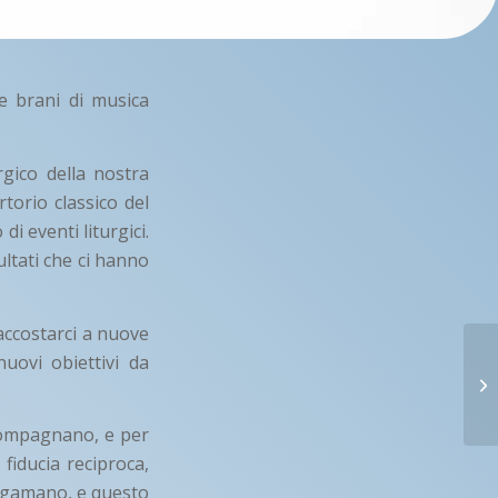
e brani di musica
rgico della nostra
rtorio classico del
i eventi liturgici.
ultati che ci hanno
 accostarci a nuove
uovi obiettivi da
ccompagnano, e per
fiducia reciproca,
algamano, e questo