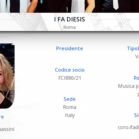
I FA DIESIS
Roma
Presidente
Tipol
V
Codice socio
FCI886/21
Re
Musica po
Sede
Roma
Italy
Si
re
coro.ifa
assini