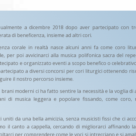
sualmente a dicembre 2018 dopo aver partecipato con tr
rata di beneficenza, insieme ad altri cori.
nza corale in realtà nasce alcuni anni fa come coro litu
e, per poi avvicinarci alla musica polifonica sacra del repe
ecipato e organizzato eventi a scopo benefico o celebrativo d
rtecipato a diversi concorsi per cori liturgici ottenendo ris
guire il nostro percorso insieme.
 brani moderni ci ha fatto sentire la necessità e la voglia di
ani di musica leggera e popolare fissando, come coro, n
 uniti da una bella amicizia, senza musicisti fissi che ci a
mo il canto a cappella, cercando di migliorarci affinando la 
ltarci per comprendere come le voci si intrecciano e si am