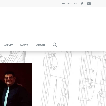
0871/070211
Servizi
News
Contatti