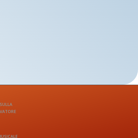
 SULLA
LVATORE
MUSICALE