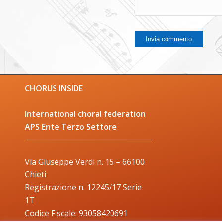
CHORUS INSIDE
International choral federation
APS Ente Terzo Settore
Via Giuseppe Verdi n. 15 – 66100
Chieti
Registrazione n. 12245/17 Serie
1T
Codice Fiscale: 93058420691