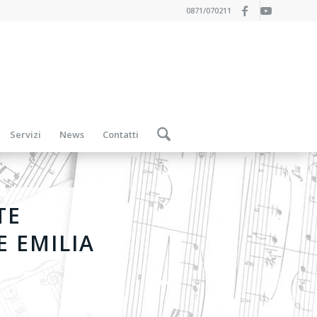
0871/070211
Servizi
News
Contatti
TE
E EMILIA