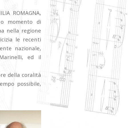
EMILIA ROMAGNA,
cuo momento di
ma nella regione
cizia le recenti
dente nazionale,
arinelli, ed il
re della coralità
empo possibile,