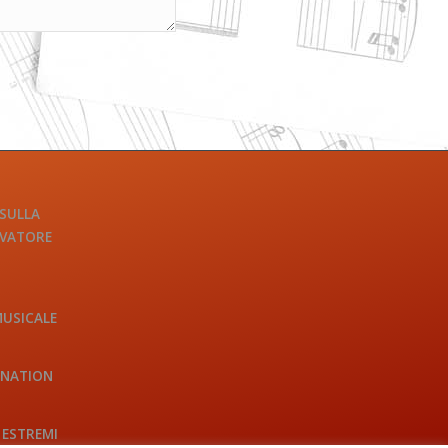
 SULLA
LVATORE
MUSICALE
INATION
 ESTREMI