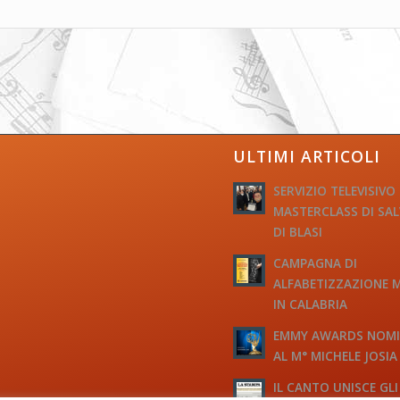
ULTIMI ARTICOLI
SERVIZIO TELEVISIVO
MASTERCLASS DI SA
DI BLASI
CAMPAGNA DI
ALFABETIZZAZIONE 
IN CALABRIA
EMMY AWARDS NOM
AL M° MICHELE JOSIA
IL CANTO UNISCE GLI