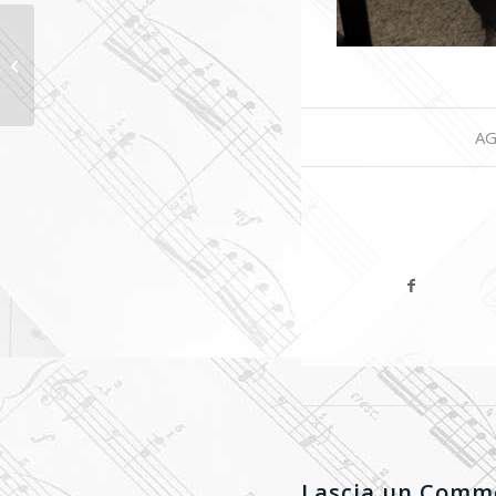
30° ANNIVERSARIO
DELL’INDIPENDENZA
UCRAINA
AG
Lascia un Comm