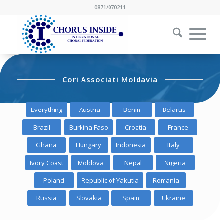
0871/070211
Cori Associati Moldavia
Everything
Austria
Benin
Belarus
Brazil
Burkina Faso
Croatia
France
Ghana
Hungary
Indonesia
Italy
Ivory Coast
Moldova
Nepal
Nigeria
Poland
Republic of Yakutia
Romania
Russia
Slovakia
Spain
Ukraine