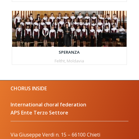
SPERANZA
Feltht, Moldavia
CHORUS INSIDE
International choral federation
APS Ente Terzo Settore
Via Giuseppe Verdi n. 15 – 66100 Chieti