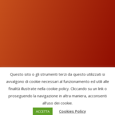
Questo sito o gli strumenti terzi da questo utilizzati si
avvalgono di cookie necessari al funzionamento ed utili alle
Chorus Inside - International Choral Federation - APS Ente Terzo
finalità illustrate nella cookie policy. Cliccando su un link o
Settore · CF: 93058420691
proseguendo la navigazione in altra maniera, acconsenti
CHORUS INSIDE ® TRADE MARK (Marchio Registrato codice:
all’uso dei cookie.
2017000106306) -
Enfold Theme by Kriesi
Cookies Policy
ACCETTA