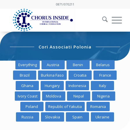
0871/070211
Cori Associati Polonia
Everything
Austria
Benin
Belarus
Brazil
Burkina Faso
Croatia
France
Ghana
Hungary
Indonesia
Italy
Ivory Coast
Moldova
Nepal
Nigeria
Poland
Republic of Yakutia
Romania
Russia
Slovakia
Spain
Ukraine