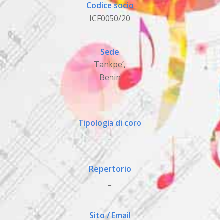
Codice socio
ICF0050/20
Sede
Tankpe’,
Benin
Tipologia di coro
_
Repertorio
_
Sito / Email