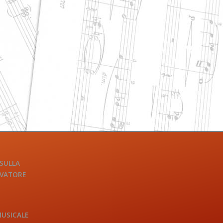
 SULLA
LVATORE
MUSICALE