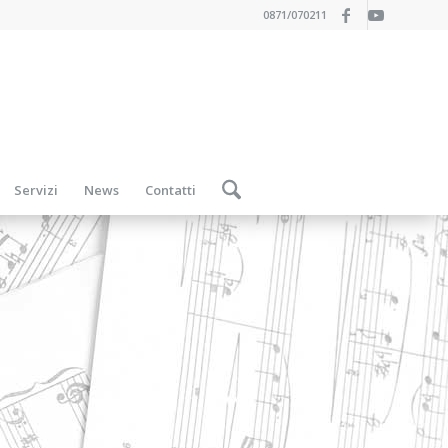
0871/070211
Servizi
News
Contatti