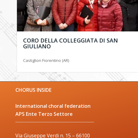
CORO DELLA COLLEGGIATA DI SAN
GIULIANO
Castiglion Fiorentino (AR)
CHORUS INSIDE
International choral federation
APS Ente Terzo Settore
Via Giuseppe Verdi n. 15 – 66100