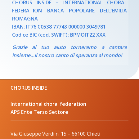
CHORUS INSIDE – INTERNATIONAL CHORAL
FEDERATION
BANCA POPOLARE DELL’EMILIA
ROMAGNA
IBAN: IT76 C0538 77743 000000 3049781
Codice BIC (cod.
SWIFT): BPMOIT22 XXX
Grazie al tuo aiuto torneremo a cantare
insieme…il nostro canto di speranza al mondo!
CHORUS INSIDE
International choral federation
APS Ente Terzo Settore
Via Giuseppe Verdi n. 15 – 66100 Chieti