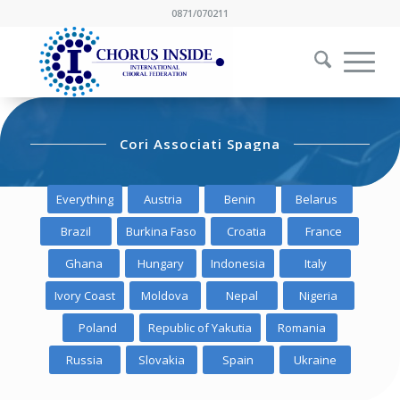
0871/070211
Cori Associati Spagna
Everything
Austria
Benin
Belarus
Brazil
Burkina Faso
Croatia
France
Ghana
Hungary
Indonesia
Italy
Ivory Coast
Moldova
Nepal
Nigeria
Poland
Republic of Yakutia
Romania
Russia
Slovakia
Spain
Ukraine