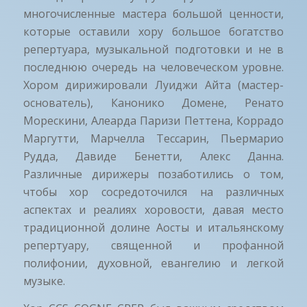
многочисленные мастера большой ценности,
которые оставили хору большое богатство
репертуара, музыкальной подготовки и не в
последнюю очередь на человеческом уровне.
Хором дирижировали Луиджи Айта (мастер-
основатель), Канонико Домене, Ренато
Морескини, Алеарда Паризи Петтена, Коррадо
Маргутти, Марчелла Тессарин, Пьермарио
Рудда, Давиде Бенетти, Алекс Данна.
Различные дирижеры позаботились о том,
чтобы хор сосредоточился на различных
аспектах и реалиях хоровости, давая место
традиционной долине Аосты и итальянскому
репертуару, священной и профанной
полифонии, духовной, евангелию и легкой
музыке.