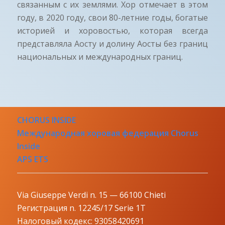
связанным с их землями. Хор отмечает в этом
году, в 2020 году, свои 80-летние годы, богатые
историей и хоровостью, которая всегда
представляла Аосту и долину Аосты без границ
национальных и международных границ.
CHORUS INSIDE
Международная хоровая федерация Chorus
Inside
APS ETS
Via Giuseppe Verdi n. 15 — 66100 Chieti
Регистрация n. 12245/17 Serie 1T
Налоговый кодекс: 93058420691