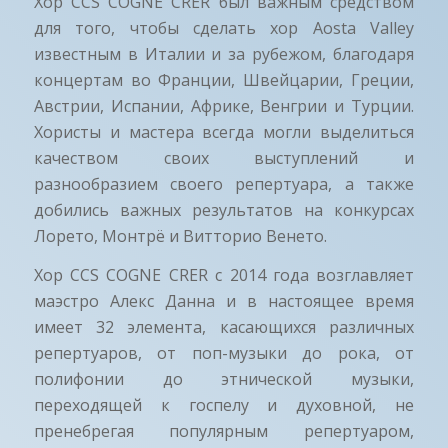
Хор CCS COGNE CRER был важным средством
для того, чтобы сделать хор Aosta Valley
известным в Италии и за рубежом, благодаря
концертам во Франции, Швейцарии, Греции,
Австрии, Испании, Африке, Венгрии и Турции.
Хористы и мастера всегда могли выделиться
качеством своих выступлений и
разнообразием своего репертуара, а также
добились важных результатов на конкурсах
Лорето, Монтрё и Витторио Венето.
Хор CCS COGNE CRER с 2014 года возглавляет
маэстро Алекс Данна и в настоящее время
имеет 32 элемента, касающихся различных
репертуаров, от поп-музыки до рока, от
полифонии до этнической музыки,
переходящей к госпелу и духовной, не
пренебрегая популярным репертуаром,