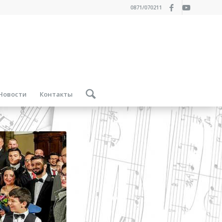
0871/070211
Новости
Контакты