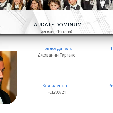
LAUDATE DOMINUM
Багерия (Италия)
Председатель
Т
Джованни Гаргано
Код членства
Р
FCI299/21