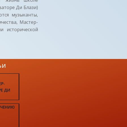
аторе Ди Блази)
ются музыканты,
чества, Мастер-
и исторической
ЬИ
ЕР-
РЕ ДИ
УЧЕНИЮ