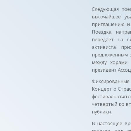
Следующая поез
высочайшее ув
приглашению и 
Поездка, напра
передает на е
активиста при
предложенным х
между хорами 
президент Ассоц
Фиксированные н
Концерт о Стра
фестиваль свято
четвертый ко вт
публики.
В настоящее вр
голосов под р