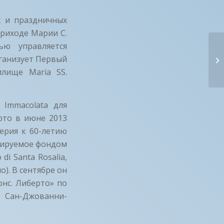
х и праздничных
приходе Марии С.
ью управляется
М
рганизует Первый
Ва
лище Maria SS.
 Immacolata для
рто в июне 2013
ерия к 60-летию
сируемое фондом
di Santa Rosalia,
). В сентябре он
нс. Либерто» по
 Сан-Джованни-