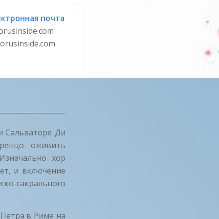
ектронная почта
orusinside.com
orusinside.com
и Сальваторе Ди
оренцо оживить
 Изначально хор
лет, и включение
ско-сакрального
 Петра в Риме на