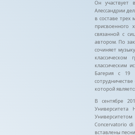
Он участвует 
Алессандрии делл
в составе трех
присвоенного 
связанной с с
автором. По за
сочиняет музыку
классическом
классическим ис
Багерия с 19 
сотрудничестве 
которой являетс
В сентябре 20
Университета 
Университетом 
Concervatorio d
вставлены песни