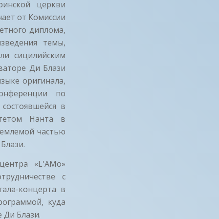
ринской церкви
учает от Комиссии
етного диплома,
зведения темы,
ли сицилийским
ваторе Ди Блази
языке оригинала,
онференции по
, состоявшейся в
итетом Нанта в
тъемлемой частью
Блази.
центра «L'AMo»
трудничестве с
гала-концерта в
программой, куда
 Ди Блази.