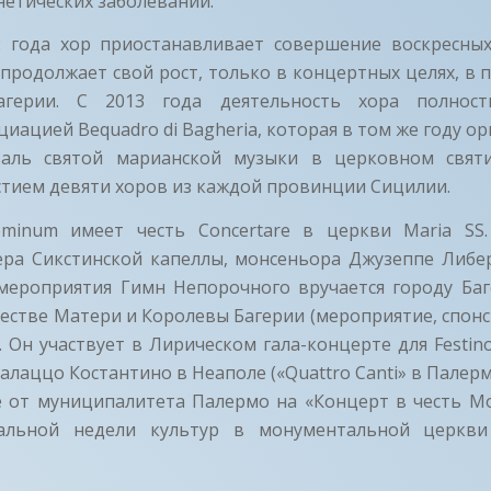
нетических заболеваний.
2 года хор приостанавливает совершение воскресны
 продолжает свой рост, только в концертных целях, в 
герии. С 2013 года деятельность хора полност
циацией Bequadro di Bagheria, которая в том же году о
валь святой марианской музыки в церковном святи
астием девяти хоров из каждой провинции Сицилии.
minum имеет честь Concertare в церкви Maria SS.
ера Сикстинской капеллы, монсеньора Джузеппе Либе
 мероприятия Гимн Непорочного вручается городу Баг
честве Матери и Королевы Багерии (мероприятие, спон
a»). Он участвует в Лирическом гала-концерте для Festino 
лаццо Костантино в Неаполе («Quattro Canti» в Палермо
е от муниципалитета Палермо на «Концерт в честь Мо
альной недели культур в монументальной церкви