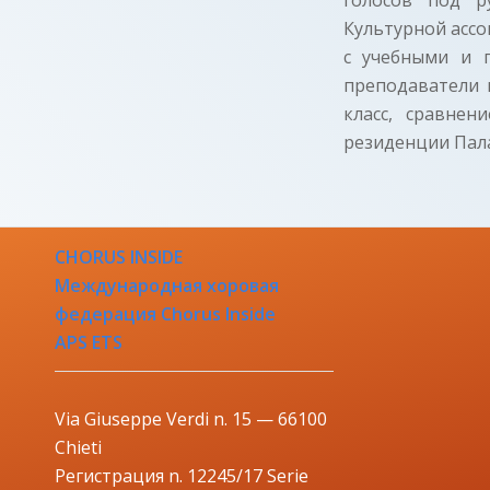
Культурной асс
с учебными и п
преподаватели 
класс, сравне
резиденции Пала
CHORUS INSIDE
Международная хоровая
федерация Chorus Inside
APS ETS
Via Giuseppe Verdi n. 15 — 66100
Chieti
Регистрация n. 12245/17 Serie