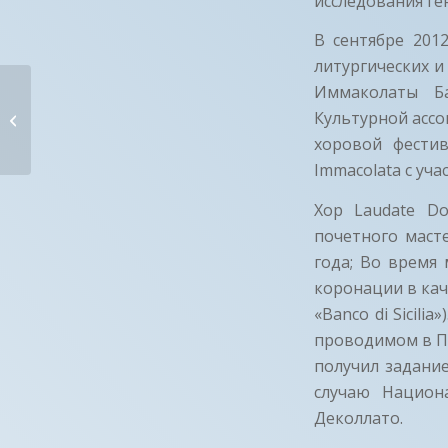
исследования ге
В сентябре 201
литургических и
Иммаколаты Ба
КУРСЫ ДЖОЗЕФАЧелано (AQ) —
Культурной ассо
Италия
хоровой фести
Immacolata с уч
Хор Laudate Do
почетного маст
года; Во время
коронации в ка
«Banco di Sicili
проводимом в Па
получил задани
случаю Национ
Деколлато.