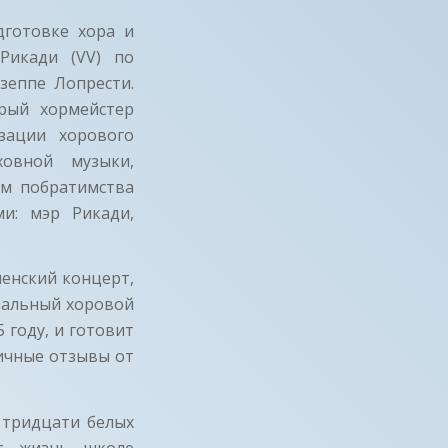
дготовке хора и
Рикади (VV) по
зеппе Лопрести.
орый хормейстер
зации хорового
ховной музыки,
ем побратимства
и: мэр Рикади,
ленский концерт,
нальный хоровой
 году, и готовит
личные отзывы от
 тридцати белых
ют жизнь школе