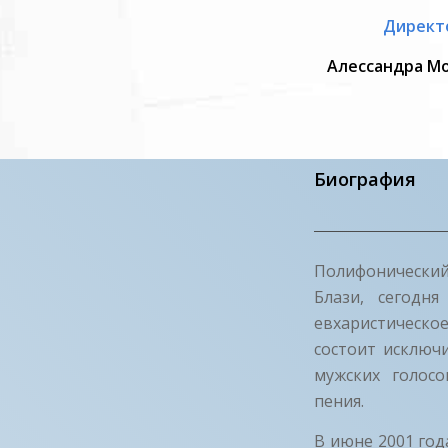
Директ
Алессандра М
Биография
Полифонический
Блази, сегодн
евхаристическо
состоит исключи
мужских голосо
пения.
В июне 2001 год