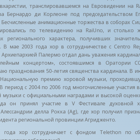
вхаристии, транслировавшемся на Евровидении на R
а Бернардо ди Корлеоне под председательством Е
. Бесчисленные анимационные торжества в соборах Си
ировались по телевидению на RaiUno, и столько 
ах регионального характера, получивших значител
. В мае 2003 года хор в сотрудничестве с Centro Reg
a и Архиепархией Палермо отдал дань уважения кардина
ейным концертом», состоявшимся в Оратории С
аю празднования 50-летия священства кардинала. В и
° Национальную премию хоровой музыки, проходивш
 В период с 2004 по 2006 год многочисленные участия 
й музыки с официальными наградами и высокой оценко
ода он принял участие в V Фестивале духовной х
Алессандрии делла Рокка (Ag), где хор получил призн
зидента региональной провинции Агридженто.
1 года хор сотрудничает с фондом Telethon по сб