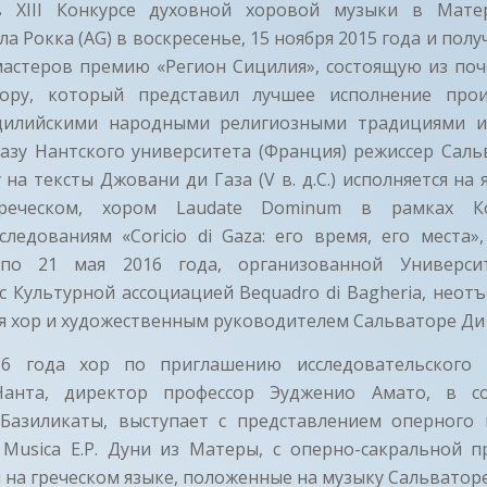
в XIII Конкурсе духовной хоровой музыки в Мате
а Рокка (AG) в воскресенье, 15 ноября 2015 года и пол
 мастеров премию «Регион Сицилия», состоящую из поч
хору, который представил лучшее исполнение прои
ицилийскими народными религиозными традициями и
казу Нантского университета (Франция) режиссер Саль
 на тексты Джовани ди Газа (V в. д.C.) исполняется на 
 греческом, хором Laudate Dominum в рамках К
следованиям «Coricio di Gaza: его время, его места»
по 21 мая 2016 года, организованной Универс
с Культурной ассоциацией Bequadro di Bagheria, нео
я хор и художественным руководителем Сальваторе Ди 
16 года хор по приглашению исследовательского 
Нанта, директор профессор Эудженио Амато, в со
Базиликаты, выступает с представлением оперного 
i Musica E.Р. Дуни из Матеры, с оперно-сакральной 
 на греческом языке, положенные на музыку Сальваторе