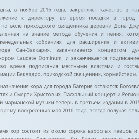
дка, в ноябре 2016 года, закрепляет качество в по
ажение к директору, во время поездки в город 
по воле приходского священника деревни Дона Джу
вленная на знание метода обучения и пения, кот
женедельных собраниях, для расширения и активи
хода Сан-Заккария, заканчивается концертом ду
ором Laudate Dominum, и заканчивается подписани
во время подписания местными властями и гостям
иации Беквадро, приходской священник, хормейстеры.
азначения хора для города Багерия остаются: Богояв
стях и Смерти Христовых, Пасхальный концерт и Регио
й марианской музыки теперь в третьем издании в 2015
орому воскресенью мая 2016 года, всегда получая от
емя хор состоит из около сорока взрослых певцов и
уководством Сальваторе Ди Блази, которые да