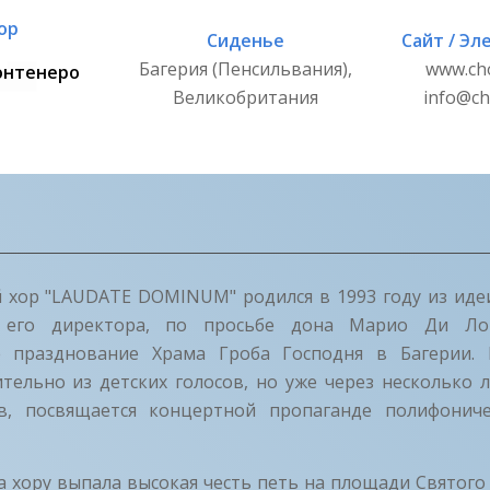
ор
Сиденье
Сайт / Эл
Багерия (Пенсильвания),
www.ch
онтенеро
Великобритания
info@ch
 хор "LAUDATE DOMINUM" родился в 1993 году из иде
я его директора, по просьбе дона Марио Ди Л
е празднование Храма Гроба Господня в Багерии.
тельно из детских голосов, но уже через несколько 
в, посвящается концертной пропаганде полифониче
а хору выпала высокая честь петь на площади Святого