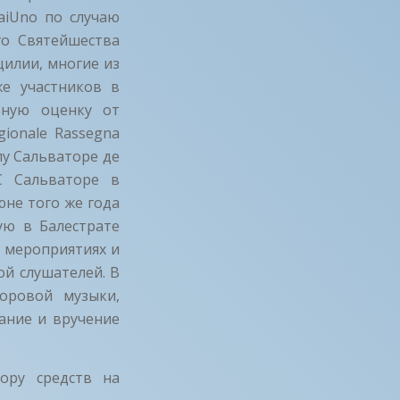
aiUno по случаю
го Святейшества
цилии, многие из
же участников в
ьную оценку от
ionale Rassegna
лу Сальваторе де
С Сальваторе в
юне того же года
ую в Балестрате
в мероприятиях и
й слушателей. В
оровой музыки,
ание и вручение
ору средств на