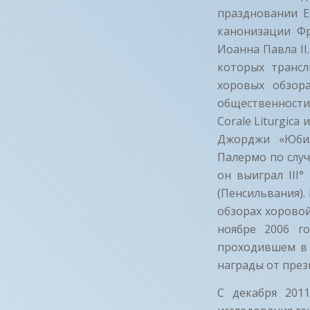
праздновании Е
канонизации Фр
Иоанна Павла II
которых трансл
хоровых обзор
общественности
Corale Liturgic
Джорджи «Юбил
Палермо по случ
он выиграл III
(Пенсильвания).
обзорах хорово
ноябре 2006 г
проходившем в 
награды от пре
С декабря 201