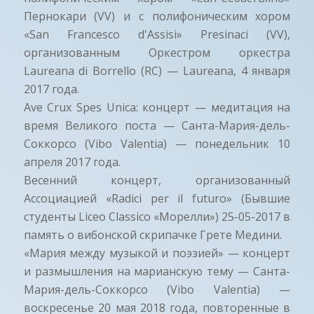
Пернокари (VV) и с полифоническим хором
«San Francesco d'Assisi» Presinaci (VV),
организованным Оркестром оркестра
Laureana di Borrello (RC) — Laureana, 4 января
2017 года.
Ave Crux Spes Unica: концерт — медитация на
время Великого поста — Санта-Мария-дель-
Соккорсо (Vibo Valentia) — понедельник 10
апреля 2017 года.
Весенний концерт, организованный
Ассоциацией «Radici per il futuro» (Бывшие
студенты Liceo Classico «Морелли») 25-05-2017 в
память о вибонской скрипачке Грете Медини.
«Мария между музыкой и поэзией» — концерт
и размышления на марианскую тему — Санта-
Мария-дель-Соккорсо (Vibo Valentia) —
воскресенье 20 мая 2018 года, повторенные в