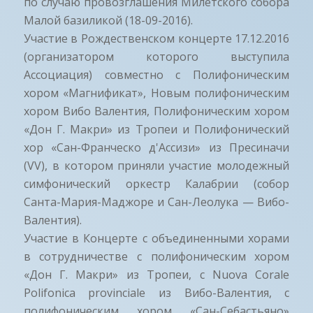
по случаю провозглашения Милетского собора
Малой базиликой (18-09-2016).
Участие в Рождественском концерте 17.12.2016
(организатором которого выступила
Ассоциация) совместно с Полифоническим
хором «Магнификат», Новым полифоническим
хором Вибо Валентия, Полифоническим хором
«Дон Г. Макри» из Тропеи и Полифонический
хор «Сан-Франческо д'Ассизи» из Пресиначи
(VV), в котором приняли участие молодежный
симфонический оркестр Калабрии (собор
Санта-Мария-Маджоре и Сан-Леолука — Вибо-
Валентия).
Участие в Концерте с объединенными хорами
в сотрудничестве с полифоническим хором
«Дон Г. Макри» из Тропеи, с Nuova Corale
Polifonica provinciale из Вибо-Валентия, с
полифоническим хором «Сан-Себастьяно»