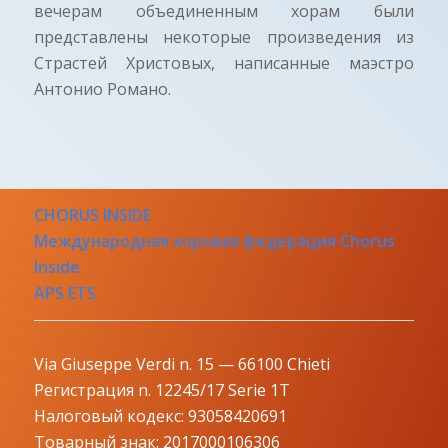
вечерам объединенным хорам были
представлены некоторые произведения из
Страстей Христовых, написанные маэстро
Антонио Романо.
CHORUS INSIDE
Международная хоровая федерация Chorus
Inside
APS ETS
Via Giuseppe Verdi n. 15 — 66100 Chieti
Регистрация n. 12245/17 Serie 1T
Налоговый кодекс: 93058420691
Товарный знак: 2017000106306