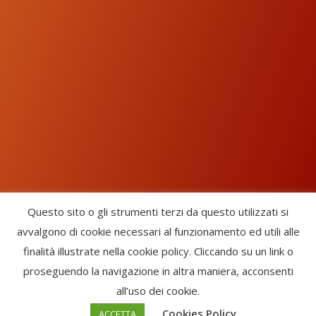
Questo sito o gli strumenti terzi da questo utilizzati si
avvalgono di cookie necessari al funzionamento ed utili alle
Chorus Inside - International Choral Federation - APS Ente Terzo
finalità illustrate nella cookie policy. Cliccando su un link o
Settore · CF: 93058420691
proseguendo la navigazione in altra maniera, acconsenti
CHORUS INSIDE ® TRADE MARK (Marchio Registrato codice:
all’uso dei cookie.
2017000106306) -
Enfold Theme by Kriesi
Cookies Policy
ACCETTA